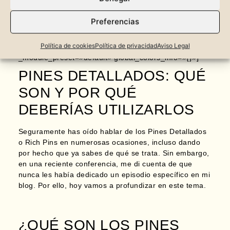
[et_pb_row _builder_version=»4.21.0″
_module_preset=»default» global_colors_info=»{}»]
Preferencias
[et_pb_column type=»4_4″ _builder_version=»4.21.0″
_module_preset=»default» global_colors_info=»{}»]
Política de cookies
Política de privacidad
Aviso Legal
[et_pb_text _builder_version=»4.21.0″
_module_preset=»default» global_colors_info=»{}»]
PINES DETALLADOS: QUÉ
SON Y POR QUÉ
DEBERÍAS UTILIZARLOS
Seguramente has oído hablar de los Pines Detallados
o Rich Pins en numerosas ocasiones, incluso dando
por hecho que ya sabes de qué se trata. Sin embargo,
en una reciente conferencia, me di cuenta de que
nunca les había dedicado un episodio específico en mi
blog. Por ello, hoy vamos a profundizar en este tema.
¿QUÉ SON LOS PINES