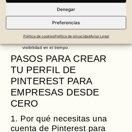
visibilidad en internet? Entonces este episodio es ideal
Denegar
para ti. Aprenderás:
Preferencias
Por qué necesitas una cuenta de Pinterest para
Empresas, aunque ya tengas una personal.
El paso a paso para crear un perfil de éxito.
Política de cookies
Política de privacidad
Aviso Legal
Cómo darle continuidad al perfil para ganar
visibilidad en el tiempo.
PASOS PARA CREAR
TU PERFIL DE
PINTEREST PARA
EMPRESAS DESDE
CERO
1. Por qué necesitas una
cuenta de Pinterest para