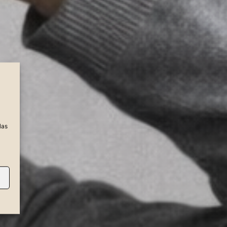
a
las