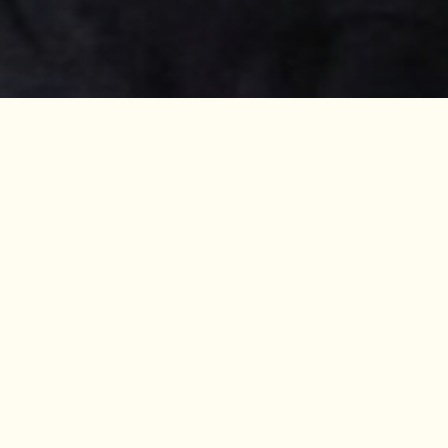
Consultoría SEO estratégica
ecimiento orgánico de tu
 SEO te aporta claridad y
 potencial real de posicionamiento.
problemas de arquitectura y mejoras
iorizado para que sepas exactamente
bjetivo.
tráfico cualificado y convertir tu web