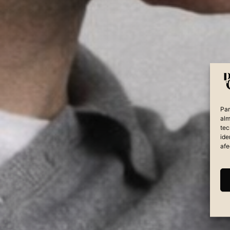
Par
alm
tec
ide
afe