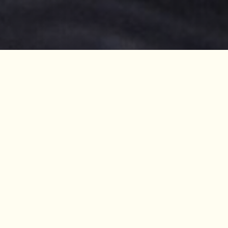
Si quieres entender qué está frenando el cr
negocio y cómo solucionarlo, la consultoría
dirección.
Analizamos tu situación actual, tu sector, tus competidores y tu
Detectamos oportunidades de palabras clave, errores técnicos, 
en contenidos. A partir de ahí, definimos un plan de acción pr
qué hacer, en qué orden y con qué o
Sales con una hoja de ruta clara para aumentar visibilidad, atraer 