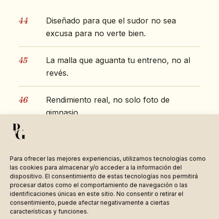
44
Diseñado para que el sudor no sea
excusa para no verte bien.
45
La malla que aguanta tu entreno, no al
revés.
46
Rendimiento real, no solo foto de
gimnasio.
47
Para el día que entrenas y el día que solo
lo parece.
Para ofrecer las mejores experiencias, utilizamos tecnologías como
las cookies para almacenar y/o acceder a la información del
dispositivo. El consentimiento de estas tecnologías nos permitirá
48
Ropa deportiva que se mueve contigo,
procesar datos como el comportamiento de navegación o las
no un paso por detrás.
identificaciones únicas en este sitio. No consentir o retirar el
consentimiento, puede afectar negativamente a ciertas
características y funciones.
49
El conjunto que hace que quieras ir al