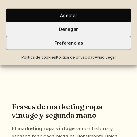
gym solo para estrenarlo.
Aceptar
50
Transpirable, resistente, y sí, también
Denegar
favorecedor.
Preferencias
51
Entrena como si nadie mirara. Viste como
si todos lo hicieran.
Política de cookies
Política de privacidad
Aviso Legal
Frases de marketing ropa
vintage y segunda mano
El
marketing ropa vintage
vende historia y
escasez real: cada pieza es literalmente única.