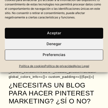
consentimiento de estas tecnologías nos permitirá procesar datos como
el comportamiento de navegación o las identificaciones únicas en este
sitio. No consentir o retirar el consentimiento, puede afectar
negativamente a ciertas características y funciones.
Aceptar
[et_pb_section fb_built=»1″ _builder_version=»4.21.0″
_module_preset=»default» global_colors_info=»{}»
Denegar
custom_padding=»56px|||||»][et_pb_row
_builder_version=»4.21.0″ _module_preset=»default»
Preferencias
global_colors_info=»{}»][et_pb_column type=»4_4″
_builder_version=»4.21.0″ _module_preset=»default»
Política de cookies
Política de privacidad
Aviso Legal
global_colors_info=»{}»][et_pb_text
_builder_version=»4.21.0″ _module_preset=»default»
global_colors_info=»{}» custom_padding=»|||5px||»]
¿NECESITAS UN BLOG
PARA HACER PINTEREST
MARKETING? ¿SÍ O NO?