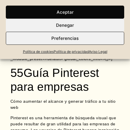
Aceptar
[et_pb_section fb_built=»1″ _builder_version=»4.20.0″
_module_preset=»default» global_colors_info=»{}»]
Denegar
[et_pb_row _builder_version=»4.20.0″
_module_preset=»default» global_colors_info=»{}»]
Preferencias
[et_pb_column type=»4_4″ _builder_version=»4.20.0″
_module_preset=»default» global_colors_info=»{}»]
Política de cookies
Política de privacidad
Aviso Legal
[et_pb_text _builder_version=»4.20.0″
_module_preset=»default» global_colors_info=»{}»]
55Guía Pinterest
para empresas
Cómo aumentar el alcance y generar tráfico a tu sitio
web
Pinterest es una herramienta de búsqueda visual que
puede resultar de gran utilidad para las empresas de
consumo. Los usuarios de Pinterest buscan inspiración