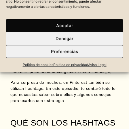
sitio. No consentir o retirar el consentimiento, puede afectar
negativamente a ciertas características y funciones.
Aceptar
[et_pb_section fb_built=»1″ _builder_version=»4.21.0″
_module_preset=»default» global_colors_info=»{}»]
Denegar
[et_pb_row _builder_version=»4.21.0″
_module_preset=»default» global_colors_info=»{}»]
Preferencias
[et_pb_column type=»4_4″ _builder_version=»4.21.0″
_module_preset=»default» global_colors_info=»{}»]
Política de cookies
Política de privacidad
Aviso Legal
[et_pb_text _builder_version=»4.21.0″
_module_preset=»default» global_colors_info=»{}»]
Para sorpresa de muchos, en Pinterest también se
utilizan hashtags. En este episodio, te contaré todo lo
que necesitas saber sobre ellos y algunos consejos
para usarlos con estrategia.
QUÉ SON LOS HASHTAGS