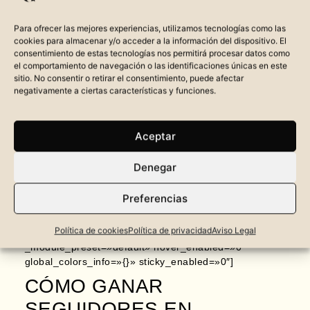
Para ofrecer las mejores experiencias, utilizamos tecnologías como las
cookies para almacenar y/o acceder a la información del dispositivo. El
consentimiento de estas tecnologías nos permitirá procesar datos como
el comportamiento de navegación o las identificaciones únicas en este
sitio. No consentir o retirar el consentimiento, puede afectar
negativamente a ciertas características y funciones.
Aceptar
[et_pb_section fb_built=»1″ _builder_version=»4.21.0″
_module_preset=»default» global_colors_info=»{}»]
Denegar
[et_pb_row _builder_version=»4.21.0″
_module_preset=»default» global_colors_info=»{}»]
Preferencias
[et_pb_column type=»4_4″ _builder_version=»4.21.0″
_module_preset=»default» global_colors_info=»{}»]
Política de cookies
Política de privacidad
Aviso Legal
[et_pb_text _builder_version=»4.21.0″
_module_preset=»default» hover_enabled=»0″
global_colors_info=»{}» sticky_enabled=»0″]
CÓMO GANAR
SEGUIDORES EN