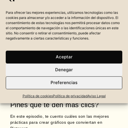
Para ofrecer las mejores experiencias, utilizamos tecnologías como las
cookies para almacenar y/o acceder a la información del dispositivo. El
consentimiento de estas tecnologías nos permitirá procesar datos como
el comportamiento de navegación o las identificaciones únicas en este
sitio. No consentir o retirar el consentimiento, puede afectar
negativamente a ciertas características y funciones.
Aceptar
CÓMO DISEÑAR PINES
Denegar
QUE GENEREN CLICKS EN
PINTEREST
Preferencias
¿Quieres saber cómo diseñar
Política de cookies
Política de privacidad
Aviso Legal
Pines que te den más clics?
En este episodio, te cuento cuáles son las mejores
prácticas para crear gráficos que conviertan en